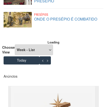
PRESÉPIO
PRESÉPIOS
ONDE O PRESÉPIO É COMBATIDO
Loading - current view is listWeek
Loading
Choose
View
Skip Calendar
Today
<
>
Anúncios