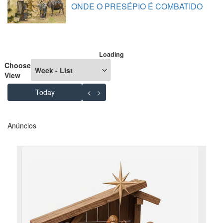
ONDE O PRESÉPIO É COMBATIDO
Loading - current view is listWeek
Loading
Choose
View
Skip Calendar
Today
<
>
Anúncios